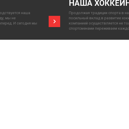
НАША ХОККЕЙ
водствуется наша
Продолжая традиции спорта в на
ду, мы не
посильный вклад в развитие хок
вперед. И сегодня мы
компанией осуществляется не то
спортсменами переживаем каждо