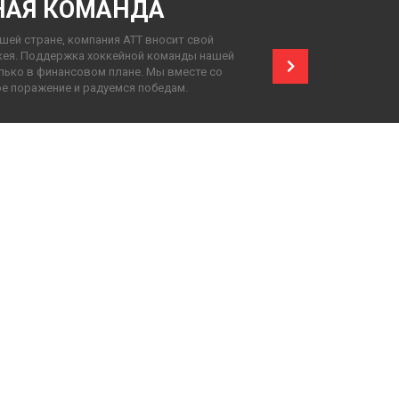
НАЯ КОМАНДА
шей стране, компания АТТ вносит свой
кея. Поддержка хоккейной команды нашей
лько в финансовом плане. Мы вместе со
е поражение и радуемся победам.