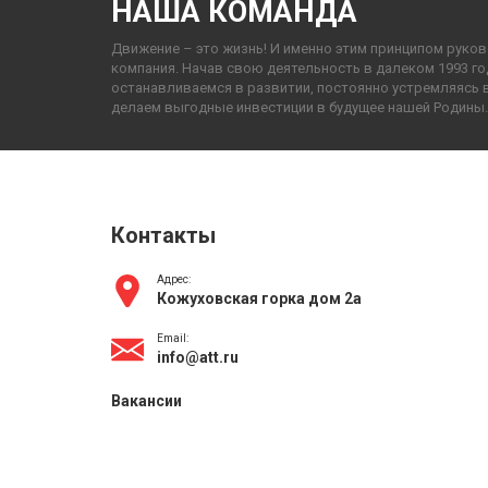
НАША КОМАНДА
Движение – это жизнь! И именно этим принципом руко
компания. Начав свою деятельность в далеком 1993 го
останавливаемся в развитии, постоянно устремляясь 
делаем выгодные инвестиции в будущее нашей Родины.
Контакты
Адрес:
Кожуховская горка дом 2а
Email:
info@att.ru
Вакансии