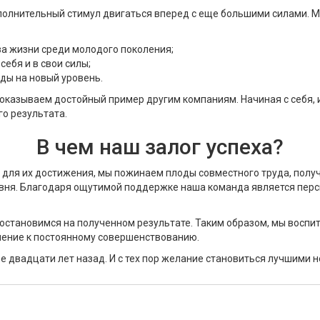
полнительный стимул двигаться вперед с еще большими силами. М
за жизни среди молодого поколения;
себя и в свои силы;
ды на новый уровень.
оказываем достойный пример другим компаниям. Начиная с себя, 
о результата.
В чем наш залог успеха?
е для их достижения, мы пожинаем плоды совместного труда, полу
вня. Благодаря ощутимой поддержке наша команда является перс
е остановимся на полученном результате. Таким образом, мы воспи
мление к постоянному совершенствованию.
 двадцати лет назад. И с тех пор желание становиться лучшими н