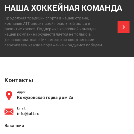
НАША ХОККЕЙНАЯ КОМАНДА
Продолжая традиции спорта в нашей стране,
компания АТТ вносит свой посильный вклад в
развитие хоккея. Поддержка хоккейной команды
нашей компанией осуществляется не только в
финансовом плане. Мы вместе со спортсменами
переживаем каждое поражение и радуемся победам.
Контакты
Адрес:
Кожуховская горка дом 2а
Email:
info@att.ru
Вакансии