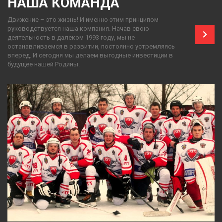
НАША КОМАНДА
Движение – это жизнь! И именно этим принципом
руководствуется наша компания. Начав свою
деятельность в далеком 1993 году, мы не
останавливаемся в развитии, постоянно устремляясь
вперед. И сегодня мы делаем выгодные инвестиции в
будущее нашей Родины.